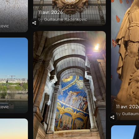
11 avr. 2026
by
Guillaume Radenkovic
kovic
11 avr. 202
kovic
by
Guillau