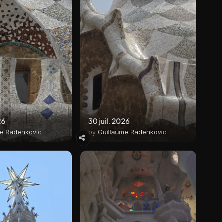
26
30 juil. 2026
me Radenkovic
by
Guillaume Radenkovic