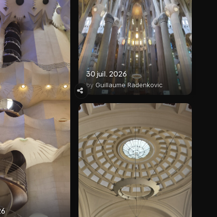
30 juil. 2026
by
Guillaume Radenkovic
26