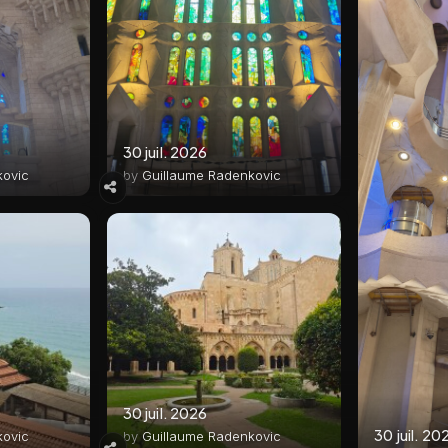
30 juil. 2026
kovic
by
Guillaume Radenkovic
30 juil. 2026
30 juil. 20
kovic
by
Guillaume Radenkovic